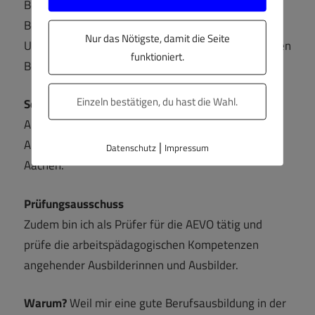
Berufsbildungsausschuss der IHK Aachen und im
Berufsbildungsausschuss des Landesamts für
Nur das Nötigste, damit die Seite
Umwelt und Naturschutz (für die umwelttechnischen
funktioniert.
Berufe). Jeweils für die Arbeitgeberseite.
Einzeln bestätigen, du hast die Wahl.
Schlichtungsausschuss
Außerdem bin ich berufener Schlichter der
Arbeitgeber im Schlichtungsausschuss der IHK
|
Datenschutz
Impressum
Aachen.
Prüfungsausschuss
Zudem bin ich als Prüfer für die AEVO tätig und
prüfe die arbeitspädagogischen Kompetenzen
angehender Ausbilderinnen und Ausbilder.
Warum?
Weil mir eine gute Berufsausbildung in der