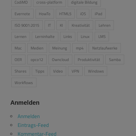
CodiMD
cross-platform
digitale Bildung
Evernote
HowTo
HTML5
iOS
iPad
ISO 9001:2015
IT
KI
Kreativität
Lehren
Lernen
Lerninhalte
Links
Linux
LMS
Mac
Medien
Meinung
mp4
Netzlaufwerke
OER
opco12
Owncloud
Produktivität
Samba
Shares
Tipps
Video
VPN
Windows
Workflows
Anmelden
Anmelden
Eintrags-Feed
Kommentar-Feed