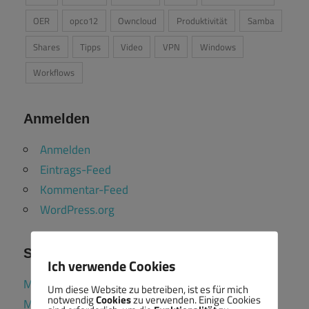
OER
opco12
Owncloud
Produktivität
Samba
Shares
Tipps
Video
VPN
Windows
Workflows
Anmelden
Anmelden
Eintrags-Feed
Kommentar-Feed
WordPress.org
Soziale Netzwerke
Ich verwende Cookies
Mein Profil bei LinkedIn
Um diese Website zu betreiben, ist es für mich
notwendig
Cookies
zu verwenden. Einige Cookies
Mein Profil im Fediverse (Mastodon)