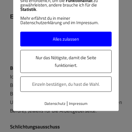
sind erforderlich, um die
Funktionalität
zu
gewährleisten, andere brauche ich für die
Statistik
.
Ehrenamt
Mehr erfährst du in meiner
Datenschutzerklärung und im Impressum.
Alles zulassen
Nur das Nötigste, damit die Seite
funktioniert.
Berufsbildungsausschuss
Ich bin ehrenamtliches Mitglied im
Einzeln bestätigen, du hast die Wahl.
Berufsbildungsausschuss der IHK Aachen und im
Berufsbildungsausschuss des Landesamts für
Umwelt und Naturschutz (für die umwelttechnischen
|
Datenschutz
Impressum
Berufe). Jeweils für die Arbeitgeberseite.
Schlichtungsausschuss