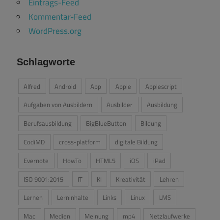
Eintrags-Feed
Kommentar-Feed
WordPress.org
Schlagworte
Alfred
Android
App
Apple
Applescript
Aufgaben von Ausbildern
Ausbilder
Ausbildung
Berufsausbildung
BigBlueButton
Bildung
CodiMD
cross-platform
digitale Bildung
Evernote
HowTo
HTML5
iOS
iPad
ISO 9001:2015
IT
KI
Kreativität
Lehren
Lernen
Lerninhalte
Links
Linux
LMS
Mac
Medien
Meinung
mp4
Netzlaufwerke