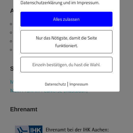
Datenschutzerklärung und im Impressum.
Anmelden
Alles zulassen
Anmelden
Eintrags-Feed
Nur das Nötigste, damit die Seite
Kommentar-Feed
funktioniert.
WordPress.org
Einzeln bestätigen, du hast die Wahl.
Soziale Netzwerke
Mein Profil bei LinkedIn
|
Datenschutz
Impressum
Mein Profil im Fediverse (Mastodon)
Ehrenamt