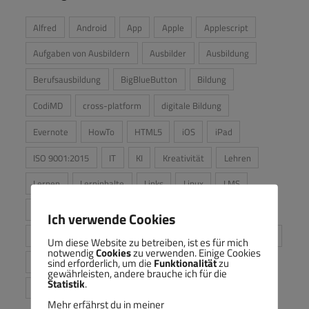
Alfred
Android
App
Apple
Applescript
Aufgaben von Ausbildern
Ausbilder
Ausbildung
Berufsausbildung
BigBlueButton
Bildung
CodiMD
cross-platform
digitale Bildung
Evernote
HowTo
HTML5
iOS
iPad
ISO 9001:2015
IT
KI
Kreativität
Lehren
Lernen
Lerninhalte
Links
Linux
LMS
Mac
Medien
Meinung
mp4
Netzlaufwerke
Ich verwende Cookies
OER
opco12
Owncloud
Produktivität
Samba
Um diese Website zu betreiben, ist es für mich
notwendig
Cookies
zu verwenden. Einige Cookies
sind erforderlich, um die
Funktionalität
zu
Shares
Tipps
Video
VPN
Windows
gewährleisten, andere brauche ich für die
Statistik
.
Workflows
Mehr erfährst du in meiner