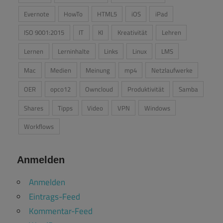
Evernote
HowTo
HTML5
iOS
iPad
ISO 9001:2015
IT
KI
Kreativität
Lehren
Lernen
Lerninhalte
Links
Linux
LMS
Mac
Medien
Meinung
mp4
Netzlaufwerke
OER
opco12
Owncloud
Produktivität
Samba
Shares
Tipps
Video
VPN
Windows
Workflows
Anmelden
Anmelden
Eintrags-Feed
Kommentar-Feed