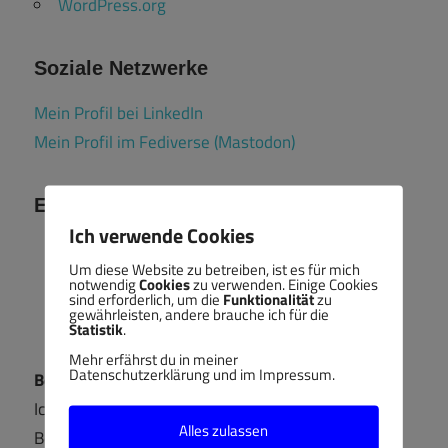
WordPress.org
Soziale Netzwerke
Mein Profil bei LinkedIn
Mein Profil im Fediverse (Mastodon)
Ehrenamt
Ich verwende Cookies
Um diese Website zu betreiben, ist es für mich
notwendig
Cookies
zu verwenden. Einige Cookies
sind erforderlich, um die
Funktionalität
zu
gewährleisten, andere brauche ich für die
Statistik
.
Mehr erfährst du in meiner
Datenschutzerklärung und im Impressum.
Berufsbildungsausschuss
Ich bin ehrenamtliches Mitglied im
Alles zulassen
Berufsbildungsausschuss der IHK Aachen und im