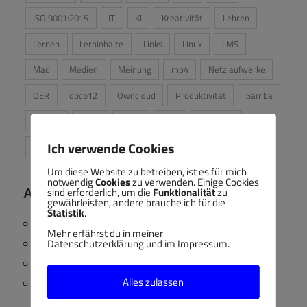
ISO 9001:2015
IT
KI
Kreativität
Lehren
Lernen
Lerninhalte
Links
Linux
LMS
Mac
Medien
Meinung
mp4
Netzlaufwerke
OER
opco12
Owncloud
Produktivität
Samba
Shares
Tipps
Video
VPN
Windows
Ich verwende Cookies
Workflows
Um diese Website zu betreiben, ist es für mich
notwendig
Cookies
zu verwenden. Einige Cookies
sind erforderlich, um die
Funktionalität
zu
Anmelden
gewährleisten, andere brauche ich für die
Statistik
.
Anmelden
Mehr erfährst du in meiner
Eintrags-Feed
Datenschutzerklärung und im Impressum.
Kommentar-Feed
Alles zulassen
WordPress.org