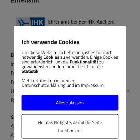
Ehrenamt
Ich verwende Cookies
Um diese Website zu betreiben, ist es für mich
Berufsbildungsausschuss
notwendig
Cookies
zu verwenden. Einige Cookies
sind erforderlich, um die
Funktionalität
zu
Ich bin ehrenamtliches Mitglied im
gewährleisten, andere brauche ich für die
Statistik
.
Berufsbildungsausschuss der IHK Aachen und im
Mehr erfährst du in meiner
Berufsbildungsausschuss des Landesamts für
Datenschutzerklärung und im Impressum.
Umwelt und Naturschutz (für die umwelttechnischen
Berufe). Jeweils für die Arbeitgeberseite.
Alles zulassen
Schlichtungsausschuss
Nur das Nötigste, damit die Seite
Außerdem bin ich berufener Schlichter der
funktioniert.
Arbeitgeber im Schlichtungsausschuss der IHK