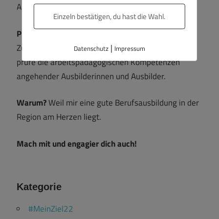
Aachen.
Einzeln bestätigen, du hast die Wahl.
Prüfungsausschuss
|
Zudem bin ich als Prüfer für die AEVO tätig und
Datenschutz
Impressum
prüfe die arbeitspädagogischen Kompetenzen
angehender Ausbilderinnen und Ausbilder.
Warum?
Weil mir eine gute Berufsausbildung in der
Region am Herzen liegt.
Mach mit und engagier dich auch!
Kategorie
#MeinZiel22