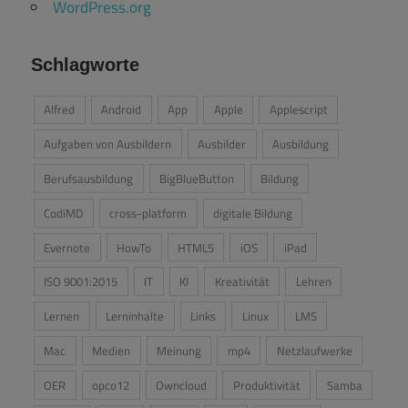
WordPress.org
Schlagworte
Alfred
Android
App
Apple
Applescript
Aufgaben von Ausbildern
Ausbilder
Ausbildung
Berufsausbildung
BigBlueButton
Bildung
CodiMD
cross-platform
digitale Bildung
Evernote
HowTo
HTML5
iOS
iPad
ISO 9001:2015
IT
KI
Kreativität
Lehren
Lernen
Lerninhalte
Links
Linux
LMS
Mac
Medien
Meinung
mp4
Netzlaufwerke
OER
opco12
Owncloud
Produktivität
Samba