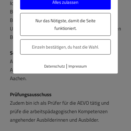
Alles zulassen
Ich bin ehrenamtliches Mitglied im
Berufsbildungsausschuss der IHK Aachen und im
Berufsbildungsausschuss des Landesamts für
Nur das Nötigste, damit die Seite
funktioniert.
Umwelt und Naturschutz (für die umwelttechnischen
Berufe). Jeweils für die Arbeitgeberseite.
Einzeln bestätigen, du hast die Wahl.
Schlichtungsausschuss
Außerdem bin ich berufener Schlichter der
|
Datenschutz
Impressum
Arbeitgeber im Schlichtungsausschuss der IHK
Aachen.
Prüfungsausschuss
Zudem bin ich als Prüfer für die AEVO tätig und
prüfe die arbeitspädagogischen Kompetenzen
angehender Ausbilderinnen und Ausbilder.