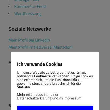
Kommentar-Feed
WordPress.org
Soziale Netzwerke
Mein Profil bei LinkedIn
Mein Profil im Fediverse (Mastodon)
Ehrenamt
Ich verwende Cookies
Um diese Website zu betreiben, ist es für mich
notwendig
Cookies
zu verwenden. Einige Cookies
sind erforderlich, um die
Funktionalität
zu
gewährleisten, andere brauche ich für die
Statistik
.
Mehr erfährst du in meiner
Datenschutzerklärung und im Impressum.
Berufsbildungsausschuss