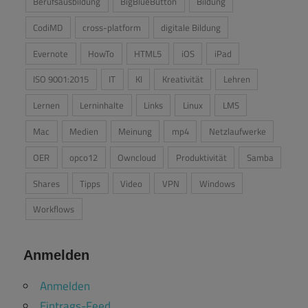
Berufsausbildung
BigBlueButton
Bildung
CodiMD
cross-platform
digitale Bildung
Evernote
HowTo
HTML5
iOS
iPad
ISO 9001:2015
IT
KI
Kreativität
Lehren
Lernen
Lerninhalte
Links
Linux
LMS
Mac
Medien
Meinung
mp4
Netzlaufwerke
OER
opco12
Owncloud
Produktivität
Samba
Shares
Tipps
Video
VPN
Windows
Workflows
Anmelden
Anmelden
Eintrags-Feed