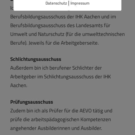
|
Datenschutz
Impressum
Ich bin ehrenamtliches Mitglied im
Berufsbildungsausschuss der IHK Aachen und im
Berufsbildungsausschuss des Landesamts für
Umwelt und Naturschutz (für die umwelttechnischen
Berufe). Jeweils für die Arbeitgeberseite.
Schlichtungsausschuss
Außerdem bin ich berufener Schlichter der
Arbeitgeber im Schlichtungsausschuss der IHK
Aachen.
Prüfungsausschuss
Zudem bin ich als Prüfer für die AEVO tätig und
prüfe die arbeitspädagogischen Kompetenzen
angehender Ausbilderinnen und Ausbilder.