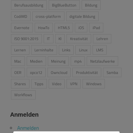
Berufsausbildung
BigBlueButton
Bildung
CodiMD
cross-platform
digitale Bildung
Evernote
HowTo
HTML5
iOS
iPad
ISO 9001:2015
IT
KI
Kreativität
Lehren
Lernen
Lerninhalte
Links
Linux
LMS
Mac
Medien
Meinung
mp4
Netzlaufwerke
OER
opco12
Owncloud
Produktivität
Samba
Shares
Tipps
Video
VPN
Windows
Workflows
Anmelden
Anmelden