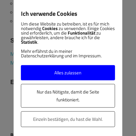
Eintrags-Feed
Ich verwende Cookies
Kommentar-Feed
WordPress.org
Um diese Website zu betreiben, ist es für mich
notwendig
Cookies
zu verwenden. Einige Cookies
sind erforderlich, um die
Funktionalität
zu
gewährleisten, andere brauche ich für die
Soziale Netzwerke
Statistik
.
Mehr erfährst du in meiner
Mein Profil bei LinkedIn
Datenschutzerklärung und im Impressum.
Mein Profil im Fediverse (Mastodon)
Alles zulassen
Ehrenamt
Nur das Nötigste, damit die Seite
funktioniert.
Einzeln bestätigen, du hast die Wahl.
Berufsbildungsausschuss