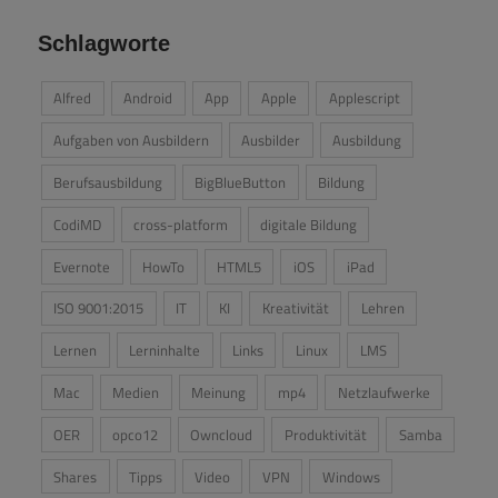
Schlagworte
Alfred
Android
App
Apple
Applescript
Aufgaben von Ausbildern
Ausbilder
Ausbildung
Berufsausbildung
BigBlueButton
Bildung
CodiMD
cross-platform
digitale Bildung
Evernote
HowTo
HTML5
iOS
iPad
ISO 9001:2015
IT
KI
Kreativität
Lehren
Lernen
Lerninhalte
Links
Linux
LMS
Mac
Medien
Meinung
mp4
Netzlaufwerke
OER
opco12
Owncloud
Produktivität
Samba
Shares
Tipps
Video
VPN
Windows