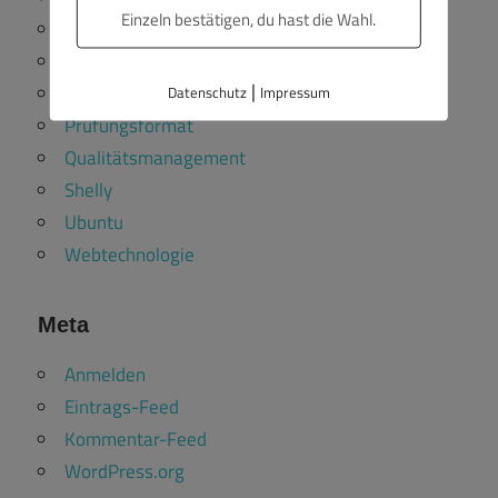
Einzeln bestätigen, du hast die Wahl.
Lernformat
Linux
|
OER
Datenschutz
Impressum
Prüfungsformat
Qualitätsmanagement
Shelly
Ubuntu
Webtechnologie
Meta
Anmelden
Eintrags-Feed
Kommentar-Feed
WordPress.org