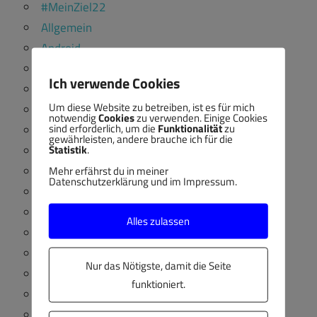
#MeinZiel22
Allgemein
Android
Apps
Ich verwende Cookies
Ausbildung
Um diese Website zu betreiben, ist es für mich
Ausbildungsleitung
notwendig
Cookies
zu verwenden. Einige Cookies
sind erforderlich, um die
Funktionalität
zu
EFQM
gewährleisten, andere brauche ich für die
Statistik
.
Glasfaser
Heimautomatisierung
Mehr erfährst du in meiner
Datenschutzerklärung und im Impressum.
Informationstechnologie
iOS
Alles zulassen
ISO 9001
KI
Nur das Nötigste, damit die Seite
KI
funktioniert.
Kompetenzen
Lehrformat