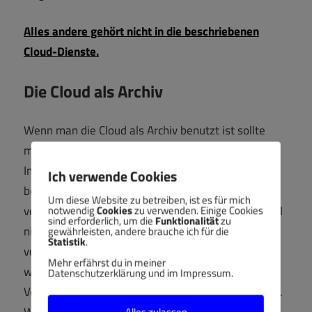
Alles andere gehört nicht in die beschriebenen
Cloud-Dienste.
Die Cloud als Archiv
Wenn man die Cloud als Archiv benutzt ist sollte
man diese Dateien grundsätzlich verschlüsseln.
Insbesondere die Dokumente, die nicht ständig
Ich verwende Cookies
bearbeitet werden kann man relativ einfach
Um diese Website zu betreiben, ist es für mich
verschlüsseln. Diese Dateien sind dann in der Regel
notwendig
Cookies
zu verwenden. Einige Cookies
sind erforderlich, um die
Funktionalität
zu
nicht mehr multi-user-fähig, können aber nach wie
gewährleisten, andere brauche ich für die
Statistik
.
vor auf unterschiedlichen Plattformen genutzt
Mehr erfährst du in meiner
werden. Man kann z.B. sensiblere private Daten in
Datenschutzerklärung und im Impressum.
Verschlüsselten-Dateicontainern in die Cloud legen.