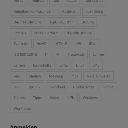
Alfred
Android
App
Apple
Applescript
Aufgaben von Ausbildern
Ausbilder
Ausbildung
Berufsausbildung
BigBlueButton
Bildung
CodiMD
cross-platform
digitale Bildung
Evernote
HowTo
HTML5
iOS
iPad
ISO 9001:2015
IT
KI
Kreativität
Lehren
Lernen
Lerninhalte
Links
Linux
LMS
Mac
Medien
Meinung
mp4
Netzlaufwerke
OER
opco12
Owncloud
Produktivität
Samba
Shares
Tipps
Video
VPN
Windows
Workflows
Anmelden