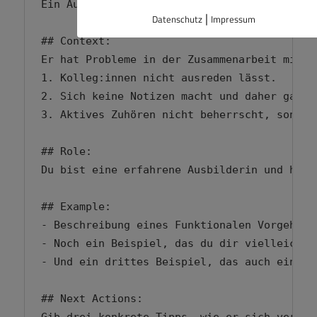
Ein Auszubildender im dualen Ausbildungsberu
|
Datenschutz
Impressum
## Context:

Er hat Probleme in der Zusammenarbeit mit K
1. Kolleg:innen nicht ausreden lässt.

2. Sich keine Notizen macht und daher ganz v
3. Aktives Zuhören nicht beherrscht, sonder
## Role:

Du bist eine erfahrene Ausbilderin und hast
## Example:

- Beschreibung eines Funktionalen Vorgehens 
- Noch ein Beispiel, das du dir vielleicht i
- Und ein drittes Beispiel, das auch eine Op
## Next Actions:
