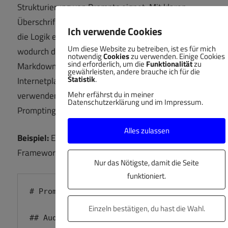
Strukturierung von Prompts eignet. Mit klaren
Überschriften, Listen und Code-Blöcken lässt sich
Ich verwende Cookies
die Logik eines Prompts deutlich hervorheben,
Um diese Website zu betreiben, ist es für mich
wodurch die KI die Anweisungen besser versteht.
notwendig
Cookies
zu verwenden. Einige Cookies
sind erforderlich, um die
Funktionalität
zu
Markdown kannst du mittlerweile in fast allen
gewährleisten, andere brauche ich für die
Statistik
.
Internetplatformen zur Strukturierung von Eingaben
Mehr erfährst du in meiner
verwenden, du brauchst es nich nur für das
Datenschutzerklärung und im Impressum.
Prompting.
Alles zulassen
Beispiel:
Ein komplexer Prompt im ACREN-
Framework in Markdown:
Nur das Nötigste, damit die Seite
funktioniert.
# Prompt zur Teamarbeit

Einzeln bestätigen, du hast die Wahl.
## Audience:
