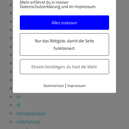
Mehr erfährst du in meiner
Allgemein
Datenschutzerklärung und im Impressum.
Android
Apps
Alles zulassen
Ausbildung
Ausbildungsleitung
Nur das Nötigste, damit die Seite
EFQM
funktioniert.
Glasfaser
Heimautomatisierung
Einzeln bestätigen, du hast die Wahl.
Informationstechnologie
iOS
|
Datenschutz
Impressum
ISO 9001
KI
KI
Kompetenzen
Lehrformat