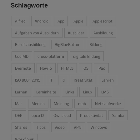
Schlagworte
Alfred
Android
App
Apple
Applescript
Aufgaben von Ausbildern
Ausbilder
Ausbildung
Berufsausbildung
BigBlueButton
Bildung
CodiMD
cross-platform
digitale Bildung
Evernote
HowTo
HTML5
iOS
iPad
ISO 9001:2015
IT
KI
Kreativität
Lehren
Lernen
Lerninhalte
Links
Linux
LMS
Mac
Medien
Meinung
mp4
Netzlaufwerke
OER
opco12
Owncloud
Produktivität
Samba
Shares
Tipps
Video
VPN
Windows
Workflows