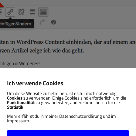
einfügen in WordPress
Ich verwende Cookies
Um diese Website zu betreiben, ist es für mich notwendig
s
. Hierbei wird der Content innerhalb des Artikels oder
Cookies
zu verwenden. Einige Cookies sind erforderlich, um die
Funktionalität
zu gewährleisten, andere brauche ich für die
 z.B. interaktive Elemente direkt einbetten.
Statistik
.
Mehr erfährst du in meiner Datenschutzerklärung und im
Impressum.
In der Karte könnt ihr mit der Maus Aktionen ausführen.
t in einem Browserfenster öffnet. So lassen sich z.B.