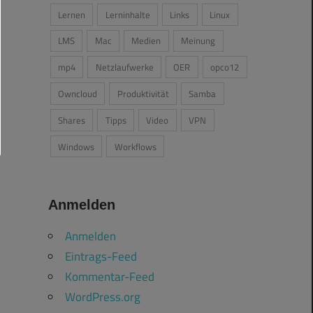
Lernen
Lerninhalte
Links
Linux
LMS
Mac
Medien
Meinung
mp4
Netzlaufwerke
OER
opco12
Owncloud
Produktivität
Samba
Shares
Tipps
Video
VPN
Windows
Workflows
Anmelden
Anmelden
Eintrags-Feed
Kommentar-Feed
WordPress.org