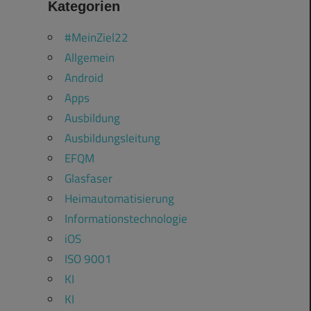
Kategorien
#MeinZiel22
Allgemein
Android
Apps
Ausbildung
Ausbildungsleitung
EFQM
Glasfaser
Heimautomatisierung
Informationstechnologie
iOS
ISO 9001
KI
KI