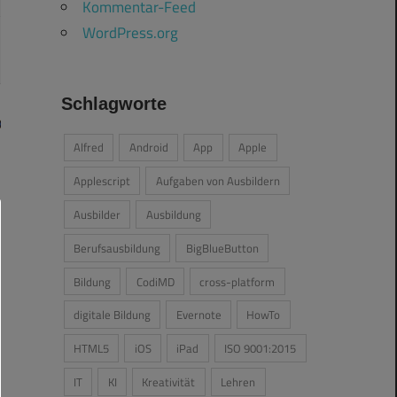
Kommentar-Feed
WordPress.org
Schlagworte
Alfred
Android
App
Apple
Applescript
Aufgaben von Ausbildern
Ausbilder
Ausbildung
Berufsausbildung
BigBlueButton
Bildung
CodiMD
cross-platform
digitale Bildung
Evernote
HowTo
HTML5
iOS
iPad
ISO 9001:2015
IT
KI
Kreativität
Lehren