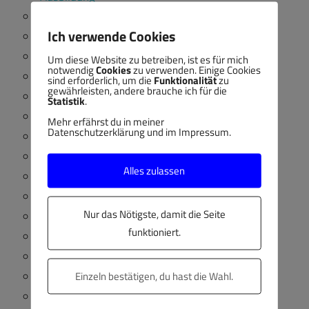
Ausbildungsleitung
Ich verwende Cookies
EFQM
Glasfaser
Um diese Website zu betreiben, ist es für mich
notwendig
Cookies
zu verwenden. Einige Cookies
Heimautomatisierung
sind erforderlich, um die
Funktionalität
zu
gewährleisten, andere brauche ich für die
Informationstechnologie
Statistik
.
iOS
Mehr erfährst du in meiner
Datenschutzerklärung und im Impressum.
ISO 9001
KI
Alles zulassen
KI
Kompetenzen
Nur das Nötigste, damit die Seite
Lehrformat
funktioniert.
Lernformat
Linux
OER
Einzeln bestätigen, du hast die Wahl.
Prüfungsformat