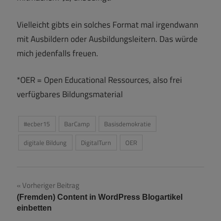
Vielleicht gibts ein solches Format mal irgendwann
mit Ausbildern oder Ausbildungsleitern. Das würde
mich jedenfalls freuen.
*OER = Open Educational Ressources, also frei
verfügbares Bildungsmaterial
#ecber15
BarCamp
Basisdemokratie
digitale Bildung
DigitalTurn
OER
Beitragsnavigation
Vorheriger Beitrag
(Fremden) Content in WordPress Blogartikel
einbetten