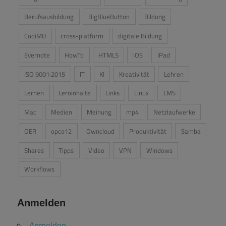
Berufsausbildung
BigBlueButton
Bildung
CodiMD
cross-platform
digitale Bildung
Evernote
HowTo
HTML5
iOS
iPad
ISO 9001:2015
IT
KI
Kreativität
Lehren
Lernen
Lerninhalte
Links
Linux
LMS
Mac
Medien
Meinung
mp4
Netzlaufwerke
OER
opco12
Owncloud
Produktivität
Samba
Shares
Tipps
Video
VPN
Windows
Workflows
Anmelden
Anmelden