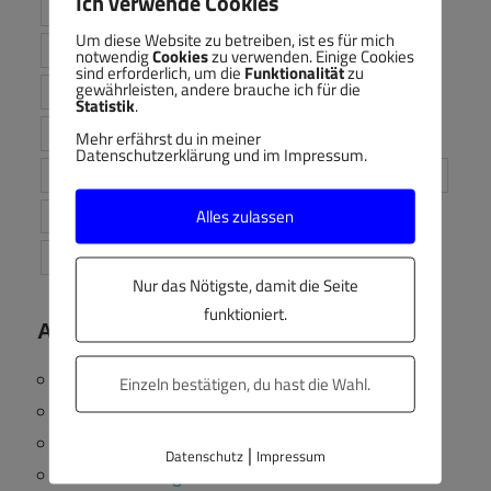
Ich verwende Cookies
Evernote
HowTo
HTML5
iOS
iPad
Um diese Website zu betreiben, ist es für mich
ISO 9001:2015
IT
KI
Kreativität
Lehren
notwendig
Cookies
zu verwenden. Einige Cookies
sind erforderlich, um die
Funktionalität
zu
gewährleisten, andere brauche ich für die
Lernen
Lerninhalte
Links
Linux
LMS
Statistik
.
Mac
Medien
Meinung
mp4
Netzlaufwerke
Mehr erfährst du in meiner
Datenschutzerklärung und im Impressum.
OER
opco12
Owncloud
Produktivität
Samba
Alles zulassen
Shares
Tipps
Video
VPN
Windows
Workflows
Nur das Nötigste, damit die Seite
funktioniert.
Anmelden
Anmelden
Einzeln bestätigen, du hast die Wahl.
Eintrags-Feed
Kommentar-Feed
|
Datenschutz
Impressum
WordPress.org