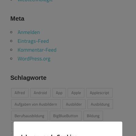
Meta
Anmelden
Eintrags-Feed
Kommentar-Feed
WordPress.org
Schlagworte
Alfred
Android
App
Apple
Applescript
Aufgaben von Ausbildern
Ausbilder
Ausbildung
Berufsausbildung
BigBlueButton
Bildung
CodiMD
cross-platform
digitale Bildung