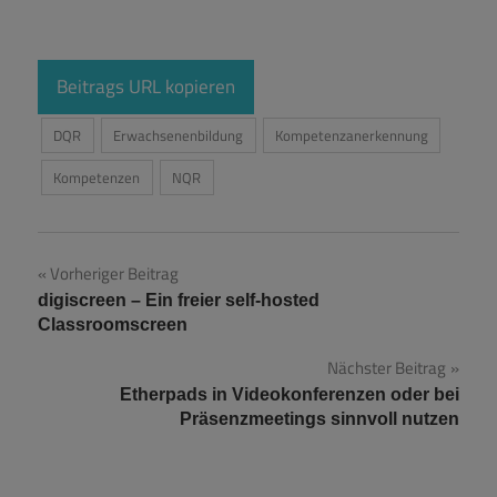
Beitrags URL kopieren
DQR
Erwachsenenbildung
Kompetenzanerkennung
Kompetenzen
NQR
Beitragsnavigation
Vorheriger Beitrag
digiscreen – Ein freier self-hosted
Classroomscreen
Nächster Beitrag
Etherpads in Videokonferenzen oder bei
Präsenzmeetings sinnvoll nutzen