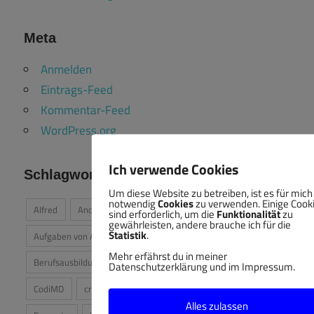
Meta
Anmelden
Eintrags-Feed
Kommentar-Feed
WordPress.org
Ich verwende Cookies
Schlagworte
Um diese Website zu betreiben, ist es für mich
notwendig
Cookies
zu verwenden. Einige Cook
Alfred
Android
App
Apple
Applescript
sind erforderlich, um die
Funktionalität
zu
gewährleisten, andere brauche ich für die
Statistik
.
Aufgaben von Ausbildern
Ausbilder
Ausbildung
Mehr erfährst du in meiner
Berufsausbildung
BigBlueButton
Bildung
Datenschutzerklärung und im Impressum.
CodiMD
cross-platform
digitale Bildung
Alles zulassen